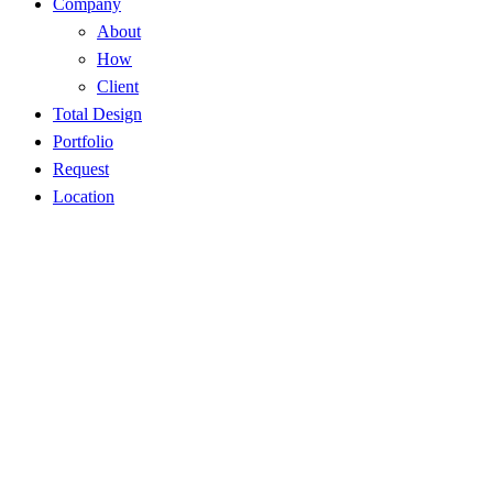
Company
About
How
Client
Total Design
Portfolio
Request
Location